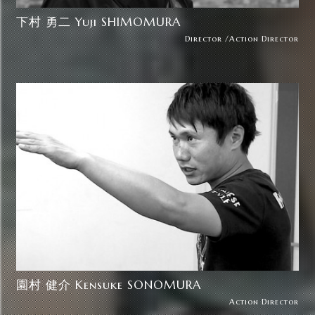
下村 勇二 Yuji SHIMOMURA
Director /Action Director
園村 健介 Kensuke SONOMURA
Action Director