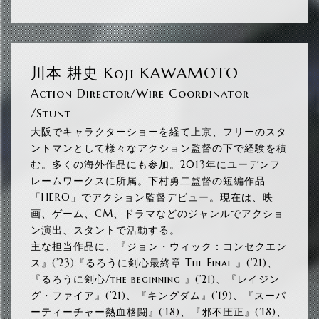
川本 耕史 Koji KAWAMOTO
Action Director/Wire Coordinator
/Stunt
大阪でキャラクターショーを経て上京、フリーのスタ
ントマンとして様々なアクション監督の下で経験を積
む。多くの海外作品にも参加。2013年にユーデンフ
レームワークスに所属。下村勇二監督の短編作品
「HERO」でアクション監督デビュー。現在は、映
画、ゲーム、CM、ドラマなどのジャンルでアクショ
ン演出、スタントで活動する。
主な担当作品に、『ジョン・ウィック：コンセクエン
ス』(’23)『るろうに剣心最終章 The Final 』(’21)、
『るろうに剣心/the beginning 』(’21)、『レイジン
グ・ファイア』(’21)、『キングダム』(’19)、『スーパ
ーティーチャー熱血格闘』(’18)、『邪不圧正』(’18)、