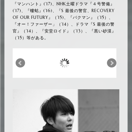
『マンハント』(’17)、NHK土曜ドラマ『４号警備』
(’17)、『螻蛄』(’16)、『S 最後の警官、RECOVERY
OF OUR FUTURY』（’15)、『バクマン』（’15）、
『オー！ファーザー」（’14）、ドラマ『S 最後の警
官』（’14）、『安堂ロイド』（’13）、『黒い砂漠』
（’15）等がある。