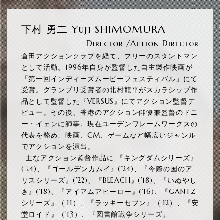
下村 勇二 Yuji SHIMOMURA
Director /Action Director
倉田アクションクラブを経て、フリーのスタントマン
として活動。1996年自身が監督した自主製作映画が
「第一回インディーズムービーフェスティバル」にて
受賞。グランプリ受賞者の北村龍平がスカラシップ作
品として監督した『VERSUS』にてアクション監督デ
ビュー。その後、香港のアクション俳優兼監督のドニ
ー・イェンに師事。現在ユーデンワレームワークスの
代表を務め、映画、CM、ゲームなど幅広いジャンル
でアクションを演出。
主なアクション監督作品に 『キングダムシリーズ』
(’24)、『ゴールデンカムイ』(’24)、『今際の国のア
リスシリーズ』(’22)、『BLEACH』(’18)、『いぬやし
き』(’18)、『アイアムアヒーロー』(’16)、『GANTZ
シリーズ』（’11）、『ラッキーセブン』（’12）、『安
堂ロイド』（’13）、『図書館戦争シリーズ』