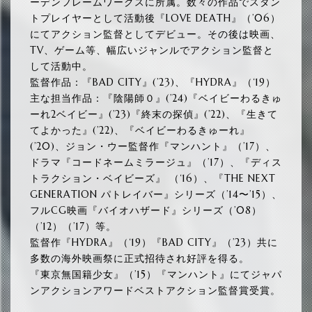
ーデンフレームワークスに所属。数々の作品でスタン
トプレイヤーとして活動後『LOVE DEATH』（’06）
にてアクション監督としてデビュー。その後は映画、
TV、ゲーム等、幅広いジャンルでアクション監督と
して活動中。
監督作品：『BAD CITY』(’23)、『HYDRA』（‘19）
主な担当作品：『陰陽師０』(’24)『ベイビーわるきゅ
ーれ2ベイビー』(’23)『終末の探偵』(’22)、『生きて
てよかった』(’22)、『ベイビーわるきゅーれ』
(’20)、ジョン・ウー監督作『マンハント』（’17）、
ドラマ『コードネームミラージュ』（’17）、『ディス
トラクション・ベイビーズ』 （‘16）、『THE NEXT
GENERATION パトレイバー』シリーズ（’14〜’15）、
フルCG映画『バイオハザード』シリーズ（’08）
（’12）（’17）等。
監督作『HYDRA』（‘19）『BAD CITY』（’23）共に
多数の海外映画祭に正式招待され好評を得る。
『東京無国籍少女』（’15）『マンハント』にてジャパ
ンアクションアワードベストアクション監督賞受賞。