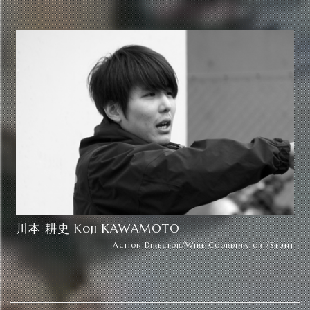
川本 耕史 Koji KAWAMOTO
Action Director/Wire Coordinator /Stunt