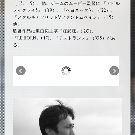
（’13、‘15）、他。ゲームのムービー監督に 『デビル
メイクライ5』（’19）、『ベヨネッタ3』（’22）、
『メタルギアソリッドVファントムペイン』（’15）
他。
監督作品に坂口拓主演『狂武蔵』(’20)、
『RE:BORN』(’17)、『デストランス』（’05）があ
る。