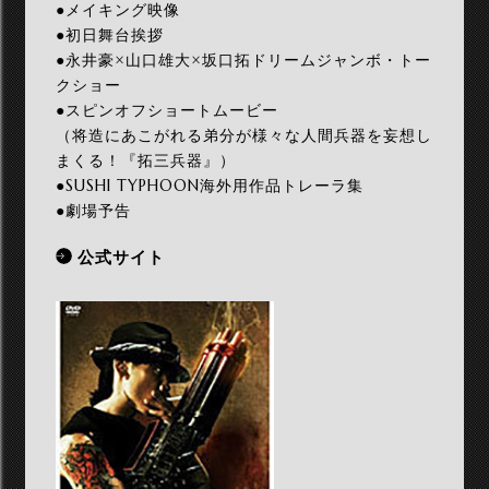
●メイキング映像
●初日舞台挨拶
●永井豪×山口雄大×坂口拓ドリームジャンボ・トー
クショー
●スピンオフショートムービー
（将造にあこがれる弟分が様々な人間兵器を妄想し
まくる！『拓三兵器』）
●SUSHI TYPHOON海外用作品トレーラ集
●劇場予告
公式サイト