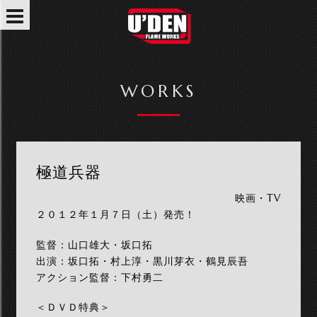
WORKS
極道兵器
映画・TV
２０１２年１月７日（土）発売！
監督：山口雄大・坂口拓
出演：坂口拓・村上淳・黒川芽衣・鶴見辰吾
アクション監督：下村勇二
＜ＤＶＤ特典＞