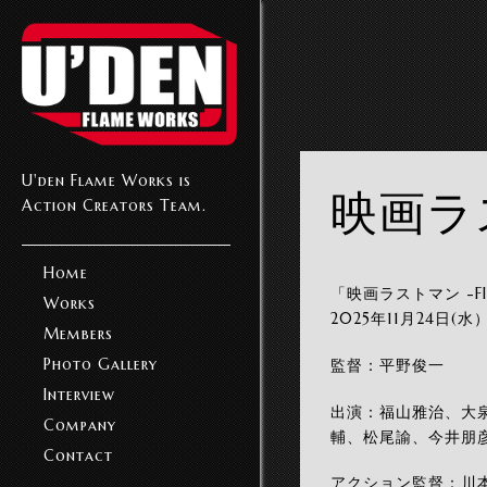
U'den Flame Works is
映画ラス
Action Creators Team.
Home
「映画ラストマン -FIR
Works
2025年11月24日
Members
Photo Gallery
監督：平野俊一
Interview
出演：福山雅治、大
Company
輔、松尾諭、今井朋
Contact
アクション監督：川