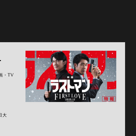
-
画・TV
田大