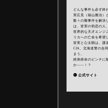
どんな事件も必ず終
実広見（福山雅治）
数々の難事件を解決
は、皆実の初恋の人
世界的な天才エンジ
リカへの亡命を希望
皆実と心太朗は、護
CIA、北海道警の
まう。
絶体絶命のピンチに
か――！？
公式サイト