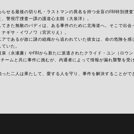
わらせる最後の切り札・ラストマンの異名を持つ全盲のFBI特別捜
と、警視庁捜査一課の護道心太朗（大泉洋）。
してきた無敵のバディは、ある事件のために北海道へ。そこで出会
、ナギサ・イワノワ（宮沢りえ）。
ニアであるが故に謎の組織から追われていた彼女は、命の危険を感
していた。
道泉（永瀬廉）やFBIから新たに派遣されたクライド・ユン（ロウン
合同チームと共に事件に挑むが、内通者によって情報が漏れ襲撃を受
陥った二人は果たして、愛する人を守り、事件を解決することがで