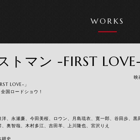
WORKS
トマン -FIRST LOVE
映
ST LOVE-」
(水）全国ロードショウ！
泉洋、永瀬廉、今田美桜、ロウン、月島琉衣、寛一郎、谷田歩、黒
彦、奥智哉、木村多江、吉田羊、上川隆也、宮沢りえ
本耕史