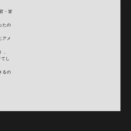
査官・皆
ったの
じアメ
）、
けてし
きるの