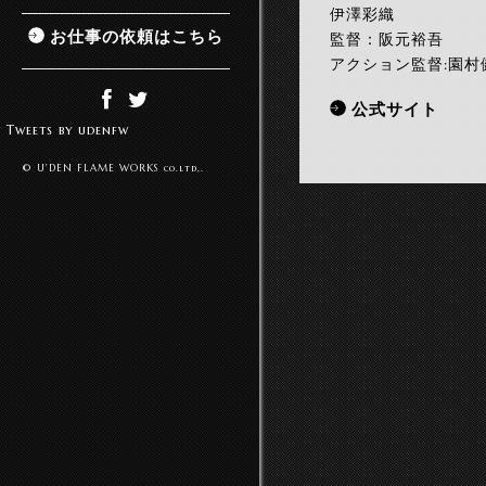
伊澤彩織
お仕事の依頼はこちら
監督：阪元裕吾
アクション監督:園村
公式サイト
Tweets by udenfw
© U'DEN FLAME WORKS co.ltd,.