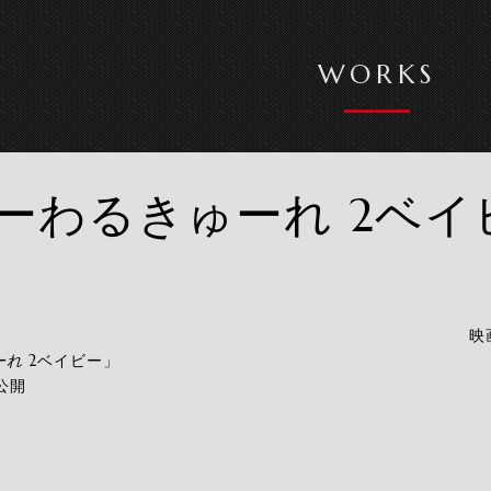
WORKS
ーわるきゅーれ 2ベイ
映
ーれ
2ベイビー」
国公開