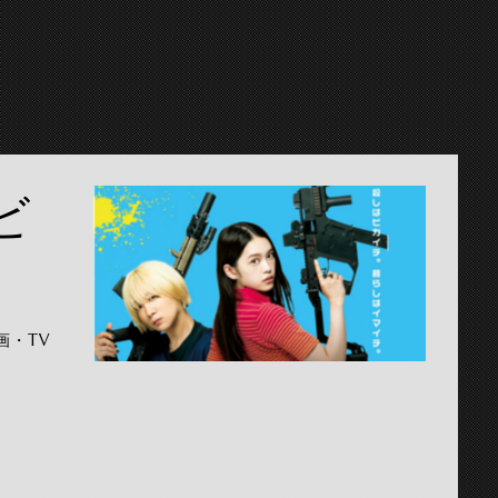
ビ
画・TV