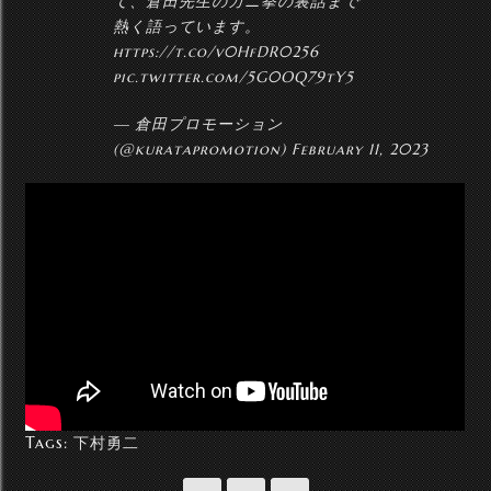
て、倉田先生のカニ拳の裏話まで
熱く語っています。
https://t.co/v0HfDR0256
pic.twitter.com/5G0OQ79tY5
— 倉田プロモーション
(@kuratapromotion)
February 11, 2023
Tags:
下村勇二