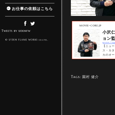
お仕事の依頼はこちら
movie-core.jp
Tweets by udenfw
小沢仁
ョン監
© U'DEN FLAME WORKS co.ltd,.
http://m
【ニュー
ス・カタ
カのオー
祭に続々
の度、監
れ、アク
ンヒット
Tags:
園村 健介