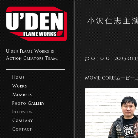
小沢仁志主演
U'den Flame Works is
Action Creators Team.
0
0
2023.01.1
Home
MOVIE CORE[ムービーコア
Works
Members
Photo Gallery
Interview
Company
Contact