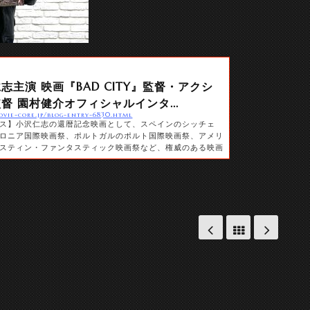
志主演 映画『BAD CITY』監督・アクシ
督 園村健介オフィシャルインタ...
ovie-core.jp/blog-entry-6830.html
ス】小沢仁志の還暦記念映画として、スペインのシッチェ
ロニア国際映画祭、ポルトガルのポルト国際映画祭、アメリ
スティン・ファンタスティック映画祭など、権威のある映画
と招待されている、本格アクション映画『BAD CITY』。こ
督デビュー作『HYDRA』(2019)が海外映画祭でも評価さ
ション監督を務めた 『ベイビーわるきゅーれ』がロングラ
となった園村健介のオフィシャル...