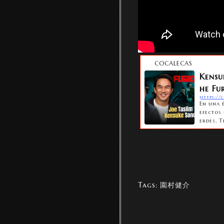
COCALECAS
Kensu
he Fu
En una 
efectos 
erdes, 
Tags:
園村健介