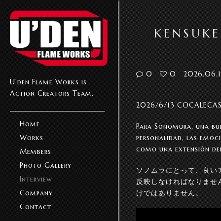
KENSUKE
0
0
2026.06.
U'den Flame Works is
Action Creators Team.
2026/6/13 COCALECA
Home
Para Sonomura, una bue
personalidad, las emoci
Works
como una extensión de
Members
Photo Gallery
ソノムラにとって、良い
Interview
反映しなければなりませ
けではありません。
Company
Contact