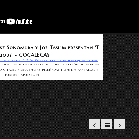
ke Sonomura y Joe Taslim presentan 'T
rious' - COCALECAS
https://cocalecas.net/2026/06/kensuke-sonomura-y-joe-taslim-presentan-the-furious/
época donde gran parte del cine de acción depende de
digitales y secuencias diseñadas frente a pantallas v
The Furious apuesta por