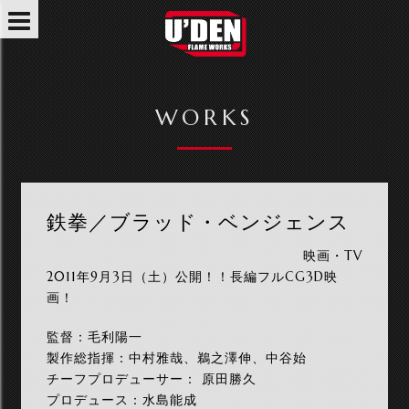
WORKS
鉄拳／ブラッド・ベンジェンス
映画・TV
2011年9月3日（土）公開！！長編フルCG3D映
画！
監督：毛利陽一
製作総指揮：中村雅哉、鵜之澤伸、中谷始
チーフプロデューサー： 原田勝久
プロデュース：水島能成